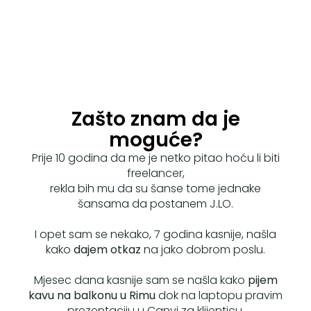
Zašto znam da je
moguće?
Prije 10 godina da me je netko pitao hoću li biti
freelancer,
rekla bih mu da su šanse tome jednake
šansama da postanem J.LO.
I opet sam se nekako, 7 godina kasnije, našla
kako
dajem otkaz
na jako dobrom poslu.
Mjesec dana kasnije sam se našla kako
pijem
kavu na balkonu u Rimu
dok na laptopu pravim
prezentaciju u Canvi za klijenticu.