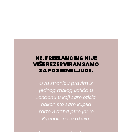
NE, FREELANCING NIJE
VIŠE REZERVIRAN SAMO
ZA POSEBNE LJUDE.
Ovu stranicu pravim iz
jednog malog kafića u
Londonu u koji sam otišla
nakon što sam kupila
karte 3 dana prije jer je
Ryanair imao akciju.