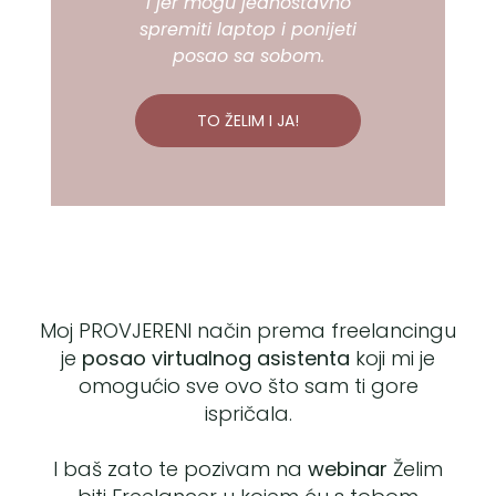
I jer mogu jednostavno
spremiti laptop i ponijeti
posao sa sobom.
TO ŽELIM I JA!
Moj PROVJERENI način prema freelancingu
je
posao virtualnog asistenta
koji mi je
omogućio sve ovo što sam ti gore
ispričala.
I baš zato te pozivam na
webinar
Želim